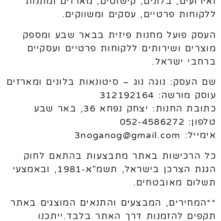
ואירועים, בלונים, קישוטים, מארזים ומתנות
ללקוחות פרטיים, עסקים ומשווקים.
העסק פועל מחנות פיזית בבאר שבע ומספק
מוצרים ושירותים ללקוחות פרטיים ועסקיים
ברחבי ישראל.
שם העסק: נוגה נוג – סיטונאות בלונים ומארזים
עוסק מורשה: 312192164
כתובת החנות: יצחק נפחא 36, באר שבע
טלפון: 052-4586272
אימייל: 3noganog@gmail.com
כל הרכישות באתר מתבצעות בהתאם לחוק
הגנת הצרכן בישראל, תשמ"א-1981, ובאמצעי
תשלום מאובטחים.
**המחירים, המבצעים והתנאים המוצגים באתר
תקפים להזמנות דרך האתר בלבד.ייתכנו