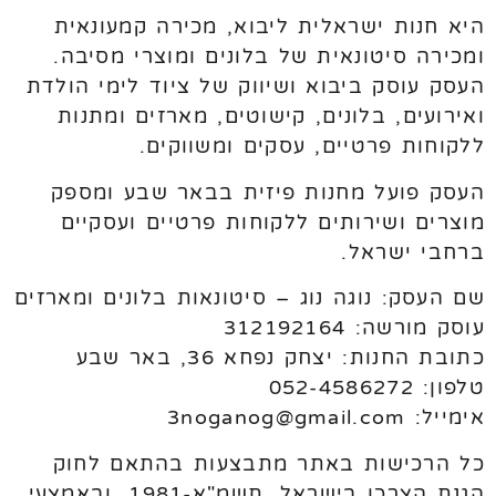
היא חנות ישראלית ליבוא, מכירה קמעונאית
ומכירה סיטונאית של בלונים ומוצרי מסיבה.
העסק עוסק ביבוא ושיווק של ציוד לימי הולדת
ואירועים, בלונים, קישוטים, מארזים ומתנות
ללקוחות פרטיים, עסקים ומשווקים.
העסק פועל מחנות פיזית בבאר שבע ומספק
מוצרים ושירותים ללקוחות פרטיים ועסקיים
ברחבי ישראל.
שם העסק: נוגה נוג – סיטונאות בלונים ומארזים
עוסק מורשה: 312192164
כתובת החנות: יצחק נפחא 36, באר שבע
טלפון: 052-4586272
אימייל: 3noganog@gmail.com
כל הרכישות באתר מתבצעות בהתאם לחוק
הגנת הצרכן בישראל, תשמ"א-1981, ובאמצעי