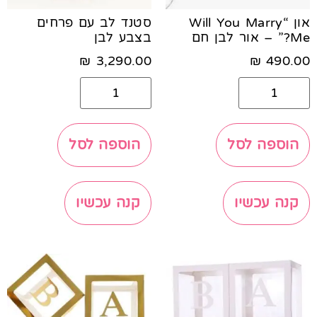
און “Will You Marry
סטנד לב עם פרחים
Me?” – אור לבן חם
בצבע לבן
₪
3,290.00
₪
490.00
הוספה לסל
הוספה לסל
קנה עכשיו
קנה עכשיו