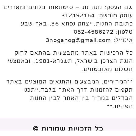
שם העסק: נוגה נוג – סיטונאות בלונים ומארזים
עוסק מורשה: 312192164
כתובת החנות: יצחק נפחא 36, באר שבע
טלפון: 052-4586272
אימייל: 3noganog@gmail.com
כל הרכישות באתר מתבצעות בהתאם לחוק
הגנת הצרכן בישראל, תשמ"א-1981, ובאמצעי
תשלום מאובטחים.
**המחירים, המבצעים והתנאים המוצגים באתר
תקפים להזמנות דרך האתר בלבד.ייתכנו
הבדלים במחיר בין האתר לבין החנות
הפיזית.**
כל הזכויות שמורות ©
נבנה ע"י
melogix